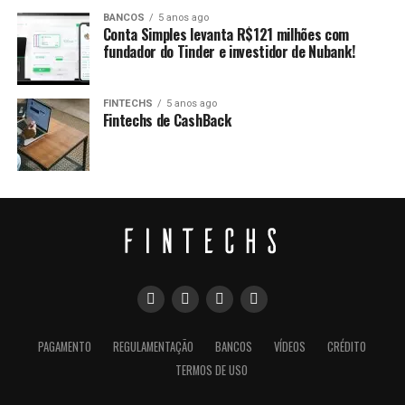
BANCOS
5 anos ago
Conta Simples levanta R$121 milhões com
fundador do Tinder e investidor de Nubank!
FINTECHS
5 anos ago
Fintechs de CashBack
PAGAMENTO
REGULAMENTAÇÃO
BANCOS
VÍDEOS
CRÉDITO
TERMOS DE USO