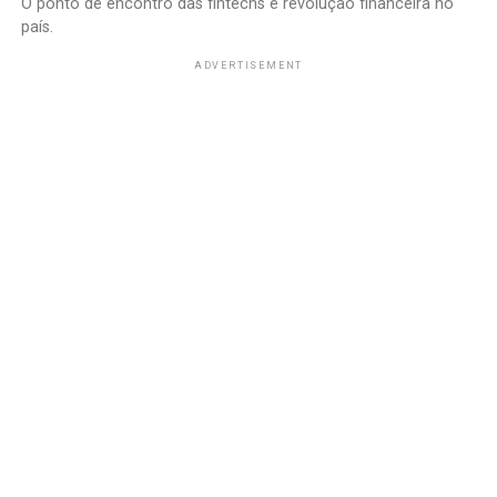
O ponto de encontro das fintechs e revolução financeira no
país.
ADVERTISEMENT