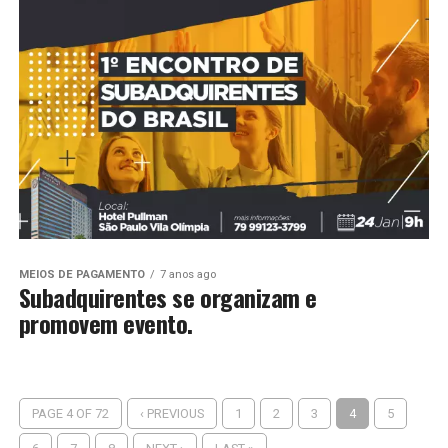
MEIOS DE PAGAMENTO
7 anos ago
Subadquirentes se organizam e
promovem evento.
PAGE 4 OF 72
‹ PREVIOUS
1
2
3
4
5