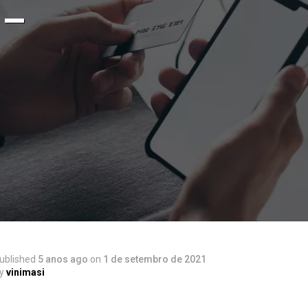
 –
ublished
5 anos ago
on
1 de setembro de 2021
y
vinimasi