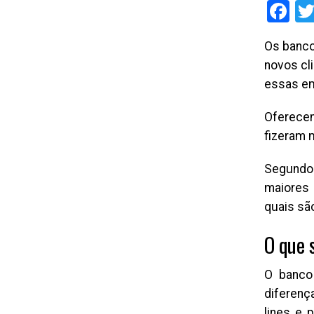
Fa
Os banco
novos cl
essas em
Oferecend
fizeram 
Segundo
maiores 
quais sã
O que 
O banco 
diferenç
lines e 