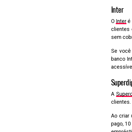
Inter
O
Inter
é 
clientes
sem cobr
Se você 
banco In
acessíve
Superdi
A
Superd
clientes.
Ao criar
pago, 10 
emprésti