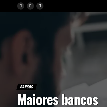
ok
n
pp
BANCOS
Maiores bancos