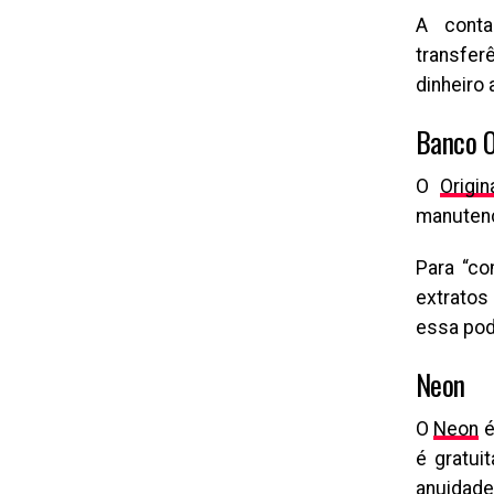
A conta
transfer
dinheiro 
Banco O
O
Origin
manutenç
Para “co
extratos
essa pod
Neon
O
Neon
é
é gratui
anuidade