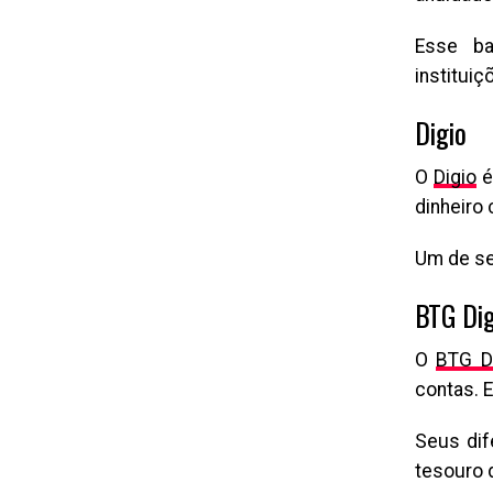
Esse ba
institui
Digio
O
Digio
é
dinheiro 
Um de seu
BTG Dig
O
BTG Di
contas. E
Seus dif
tesouro 