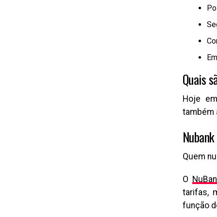
Po
Se
Co
Em
Quais s
Hoje em
também as
Nubank
Quem nun
O
NuBan
tarifas
função d