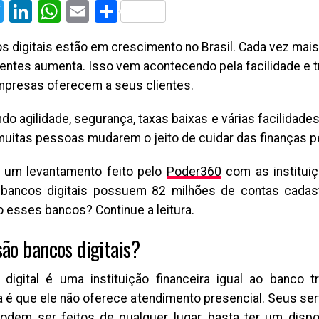
cebook
Twitter
LinkedIn
WhatsApp
Email
Share
s digitais estão em crescimento no Brasil. Cada vez mai
ientes aumenta. Isso vem acontecendo pela facilidade e 
presas oferecem a seus clientes.
o agilidade, segurança, taxas baixas e várias facilidades
muitas pessoas mudarem o jeito de cuidar das finanças 
 um levantamento feito pelo
Poder360
com as instituiç
bancos digitais possuem 82 milhões de contas cadas
o esses bancos? Continue a leitura.
são bancos digitais?
digital é uma instituição financeira igual ao banco t
a é que ele não oferece atendimento presencial. Seus se
podem ser feitos de qualquer lugar, basta ter um disp