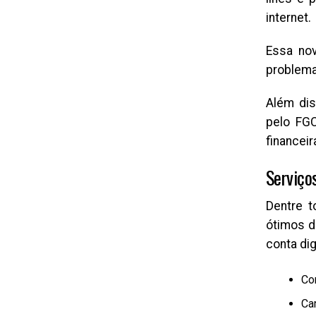
internet.
Essa nov
problemas
Além dis
pelo FGC
financei
Serviço
Dentre t
ótimos d
conta dig
Con
Ca