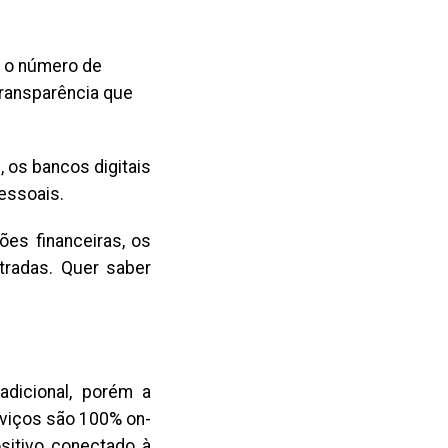
s o número de
transparência que
, os bancos digitais
pessoais.
ões financeiras, os
tradas. Quer saber
radicional, porém a
rviços são 100% on-
ositivo conectado à