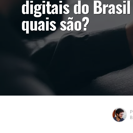
digitais do Brasil
quais são?
P
B