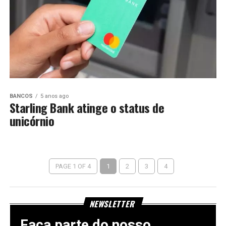
BANCOS
5 anos ago
Starling Bank atinge o status de
unicórnio
PAGE 1 OF 4
1
2
3
4
NEWSLETTER
Faça parte do nosso