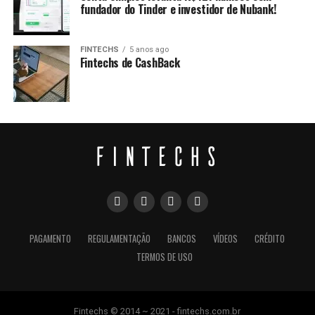
fundador do Tinder e investidor de Nubank!
FINTECHS
5 anos ago
Fintechs de CashBack
PAGAMENTO
REGULAMENTAÇÃO
BANCOS
VÍDEOS
CRÉDITO
TERMOS DE USO
Fintechs © 2014 ~ 2021 - fintechs.com.br