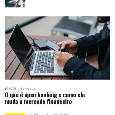
BANCOS
5 anos ago
O que é open banking e como ele
muda o mercado financeiro
CONTA DIGITAL
5 anos ago