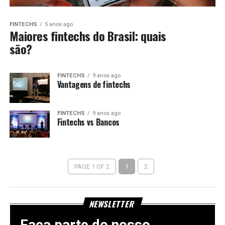
FINTECHS
5 anos ago
Maiores fintechs do Brasil: quais
são?
FINTECHS
9 anos ago
Vantagens de fintechs
FINTECHS
9 anos ago
Fintechs vs Bancos
PAGE 1 OF 2
1
2
NEWSLETTER
Faça parte do nosso