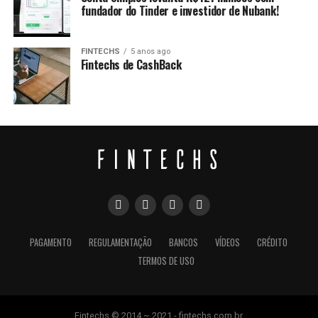
fundador do Tinder e investidor de Nubank!
FINTECHS
5 anos ago
Fintechs de CashBack
PAGAMENTO
REGULAMENTAÇÃO
BANCOS
VÍDEOS
CRÉDITO
TERMOS DE USO
Fintechs © 2014 ~ 2021 - fintechs.com.br