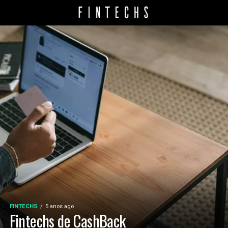
FINTECHS
5 anos ago
Fintechs de CashBack