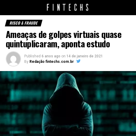
RISCO & FRAUDE
Ameaças de golpes virtuais quase
quintuplicaram, aponta estudo
Published
6 anos ago
on
14 de janeiro de 2021
By
Redação fintechs.com.br