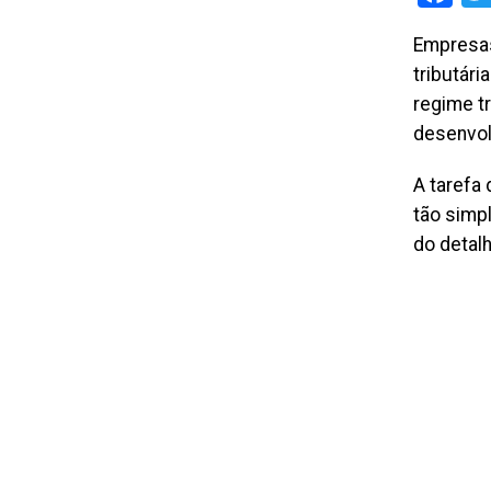
Empresas
tributári
regime t
desenvol
A tarefa
tão simpl
do detal