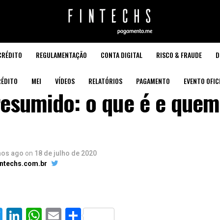
CRÉDITO
REGULAMENTAÇÃO
CONTA DIGITAL
RISCO & FRAUDE
D
ÉDITO
MEI
VÍDEOS
RELATÓRIOS
PAGAMENTO
EVENTO OFIC
resumido: o que é e que
nos ago
on
18 de julho de 2020
intechs.com.br
cebook
Twitter
LinkedIn
WhatsApp
Email
Share