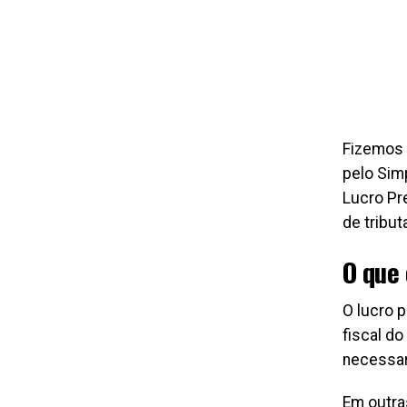
Fizemos 
pelo Sim
Lucro Pr
de tribu
O que
O lucro 
fiscal do
necessar
Em outra