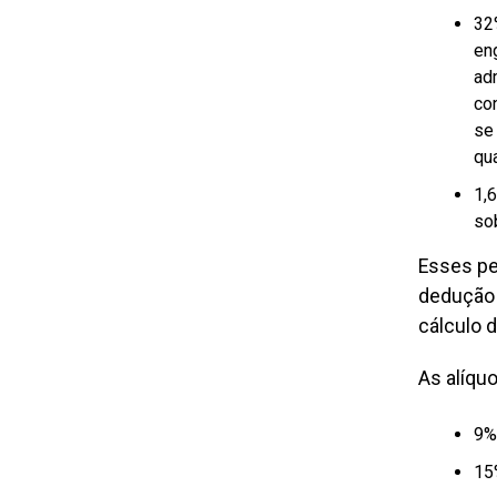
32
en
ad
co
se
qua
1,
sob
Esses pe
dedução 
cálculo 
As alíqu
9%
15