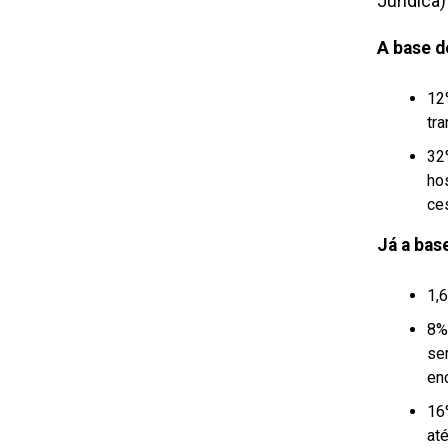
Jurídica)
A base d
12%
tra
32
hos
ce
Já a bas
1,
8%
ser
en
16
at