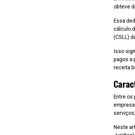
obteve d
Essa ded
cálculo 
(CSLL) d
Isso sig
pagos a 
receita b
Carac
Entre os 
empresas
serviços
Neste ar