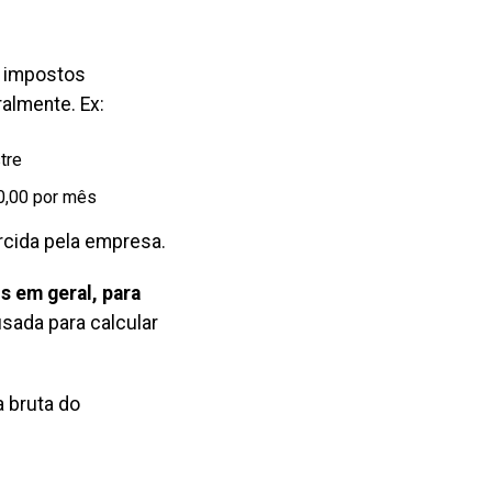
m impostos
almente. Ex:
tre
0,00 por mês
rcida pela empresa.
s em geral, para
usada para calcular
a bruta do