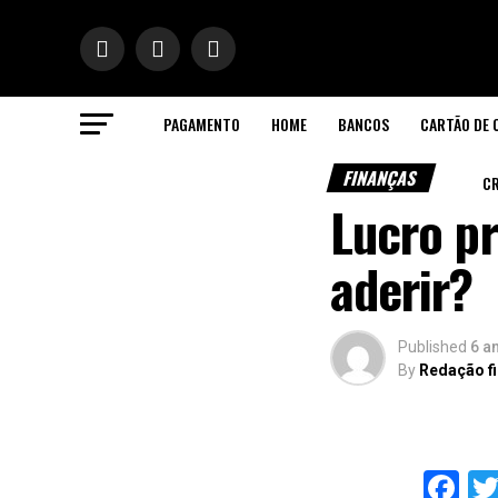
PAGAMENTO
HOME
BANCOS
CARTÃO DE 
ok
FINANÇAS
CR
Lucro p
aderir?
n
pp
Published
6 a
By
Redação f
Fa