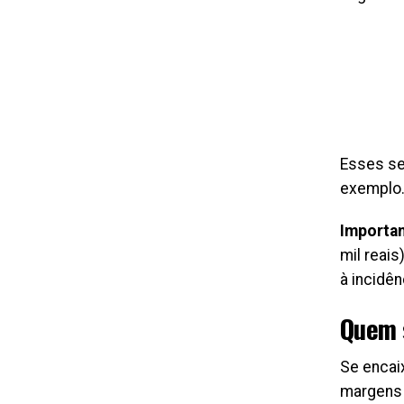
Esses se
exemplo
Importan
mil reai
à incidên
Quem 
Se encai
margens 