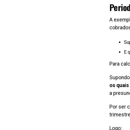
Period
A exempl
cobrados
Su
E 
Para cal
Supondo
os quais
a presunç
Por ser 
trimestre
Logo: