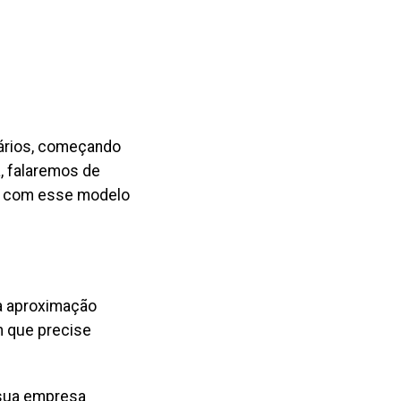
tários, começando
a, falaremos de
io com esse modelo
ma aproximação
em que precise
 sua empresa