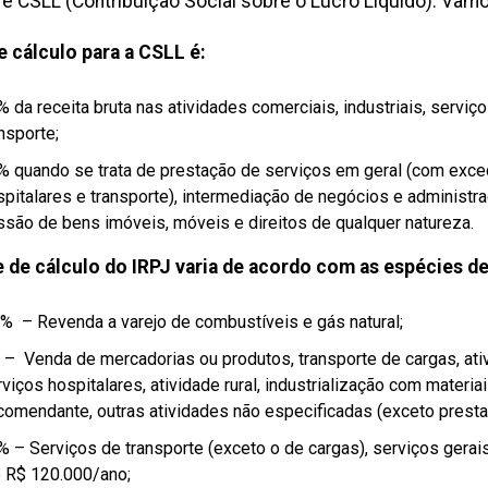
 e CSLL (Contribuição Social sobre o Lucro Líquido). Vamo
e cálculo para a CSLL é:
 da receita bruta nas atividades comerciais, industriais, serviç
nsporte;
% quando se trata de
prestação de serviços em geral
(com exceç
pitalares e transporte),
intermediação de negócios e administr
ssão de bens imóveis, móveis e direitos de qualquer natureza.
e de cálculo do IRPJ varia de acordo com as espécies de
6% – Revenda a varejo de combustíveis e gás natural;
 – Venda de mercadorias ou produtos, transporte de cargas, ativ
viços hospitalares, atividade rural, industrialização com materia
comendante, outras atividades não especificadas (exceto presta
% – Serviços de transporte (exceto o de cargas), serviços gerai
é R$ 120.000/ano;