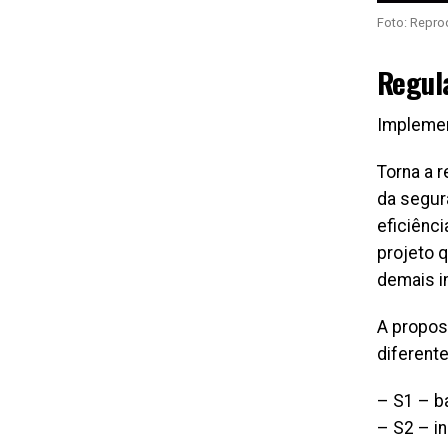
Foto: Repr
Regul
Implemen
Torna a 
da segur
eficiênc
projeto 
demais in
A propos
diferente
– S1 – b
– S2 – i