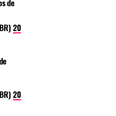
os de
lBR)
20
de
lBR)
20