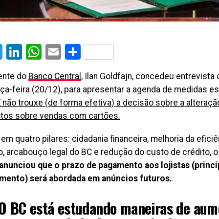
cebook
Twitter
LinkedIn
WhatsApp
Email
Share
ente do
Banco Central
, Ilan Goldfajn, concedeu entrevista 
rça-feira (20/12), para apresentar a agenda de medidas e
 não trouxe (de forma efetiva) a decisão sobre a alteraçã
os sobre vendas com cartões.
m quatro pilares: cidadania financeira, melhoria da efici
ro, arcabouço legal do BC e redução do custo de crédito, 
anunciou que o prazo de pagamento aos lojistas (princi
mento) será abordada em anúncios futuros.
O BC está estudando maneiras de aum