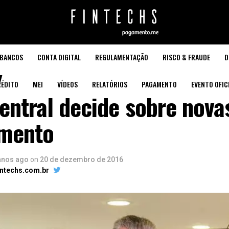
BANCOS
CONTA DIGITAL
REGULAMENTAÇÃO
RISCO & FRAUDE
D
ÉDITO
MEI
VÍDEOS
RELATÓRIOS
PAGAMENTO
EVENTO OFIC
ntral decide sobre nova
mento
anos ago
on
20 de dezembro de 2016
intechs.com.br