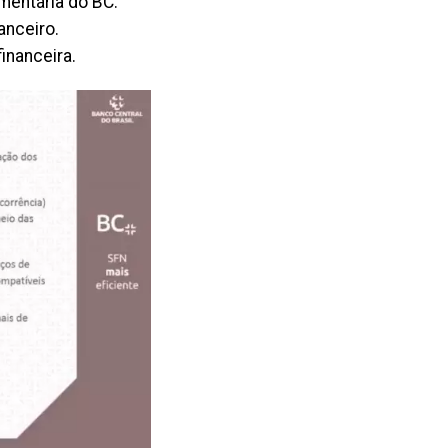
mentária do BC.
anceiro.
inanceira.