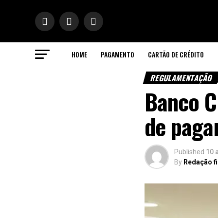
HOME
PAGAMENTO
CARTÃO DE CRÉDITO
ok
REGULAMENTAÇÃO
CR
Banco Ce
de paga
n
pp
Published
10 
By
Redação f