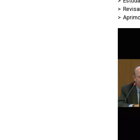
> Estuda
> Revisar
> Aprimor