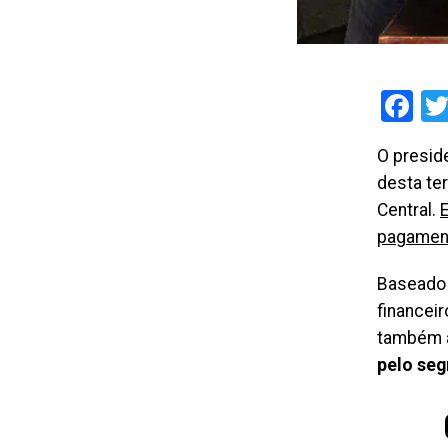
Fa
O presid
desta te
Central.
E
pagament
Baseado e
financei
também
pelo seg