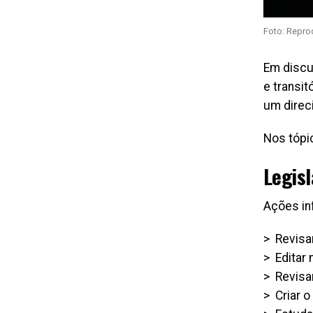
Foto: Repro
Em discu
e transi
um direc
Nos tópi
Legis
Ações in
> Revisa
> Editar 
> Revisa
> Criar 