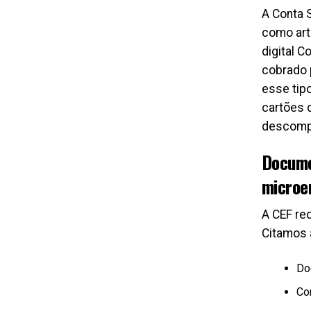
A Conta 
como art
digital C
cobrado 
esse tip
cartões 
descomp
Docume
microe
A CEF re
Citamos 
Do
Co