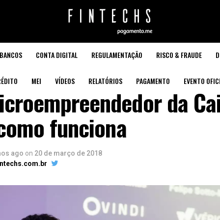
BANCOS
CONTA DIGITAL
REGULAMENTAÇÃO
RISCO & FRAUDE
D
ÉDITO
MEI
VÍDEOS
RELATÓRIOS
PAGAMENTO
EVENTO OFIC
icroempreendedor da Cai
 como funciona
nos ago
on
20 de março de 2018
intechs.com.br