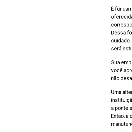
É fundam
oferecid
correspo
Dessa fo
cuidado.
será est
Sua empr
você acr
não desa
Uma alte
institui
a ponte e
Então, a 
manuten