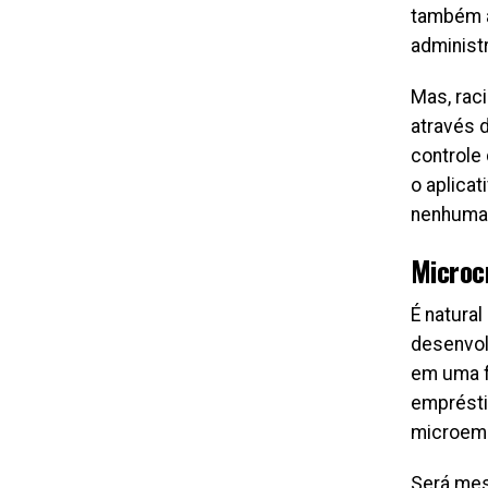
também a
administr
Mas, raci
através d
controle 
o aplicat
nenhuma t
Microc
É natura
desenvol
em uma f
emprésti
microemp
Será mes