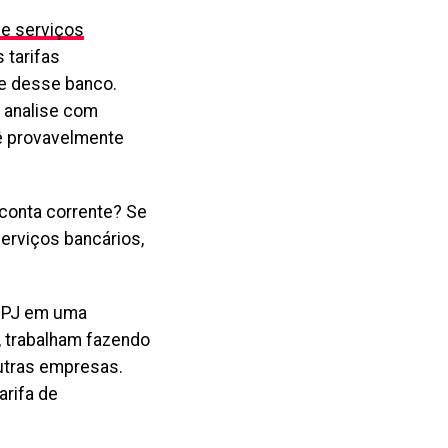
de serviços
 tarifas
te desse banco.
a analise com
cê provavelmente
conta corrente? Se
erviços bancários,
e PJ em uma
, trabalham fazendo
outras empresas.
arifa de