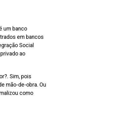
 é um banco
ntrados em bancos
egração Social
 privado ao
r?. Sim, pois
de mão-de-obra. Ou
ormalizou como