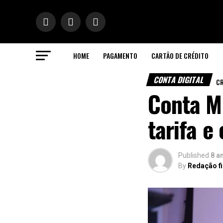
HOME
PAGAMENTO
CARTÃO DE CRÉDITO
ok
CONTA DIGITAL
CR
Conta M
tarifa e
n
pp
Published
8 a
By
Redação f