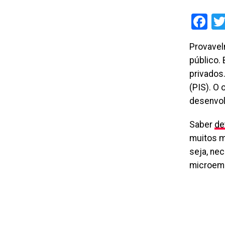
Fa
Provavel
público.
privados
(PIS). O
desenvol
Saber
de
muitos m
seja, ne
microemp