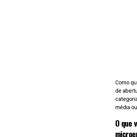
Como qua
de abertu
categori
média ou
O que 
microe