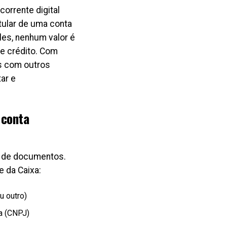
orrente digital
tular de uma conta
les, nenhum valor é
e crédito
. Com
s com outros
ar e
 conta
ie de documentos.
e da Caixa:
u outro)
a (CNPJ)