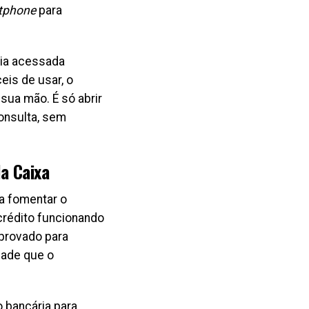
tphone
para
eria acessada
eis de usar, o
sua mão. É só abrir
consulta, sem
a Caixa
a fomentar o
rédito funcionando
aprovado para
dade que o
 bancária para