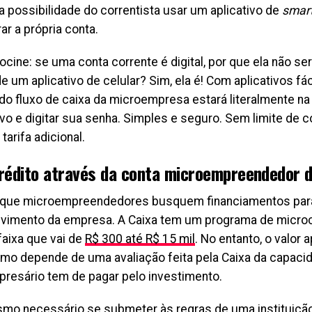
 possibilidade do correntista usar um aplicativo de
smar
ar a própria conta.
ocine: se uma conta corrente é digital, por que ela não s
e um aplicativo de celular? Sim, ela é! Com aplicativos fác
do fluxo de caixa da microempresa estará literalmente na 
ivo e digitar sua senha. Simples e seguro. Sem limite de 
arifa adicional.
rédito através da conta microempreendedor d
l que microempreendedores busquem financiamentos par
vimento da empresa. A Caixa tem um programa de microc
aixa que vai de
R$ 300 até R$ 15 mil
. No entanto, o valor 
mo depende de uma avaliação feita pela Caixa da capaci
resário tem de pagar pelo investimento.
mo necessário se submeter às regras de uma instituição