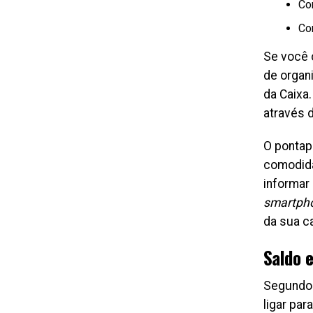
Co
Co
Se você 
de organ
da Caixa
através d
O pontap
comodida
informar
smartph
da sua c
Saldo 
Segundo 
ligar pa