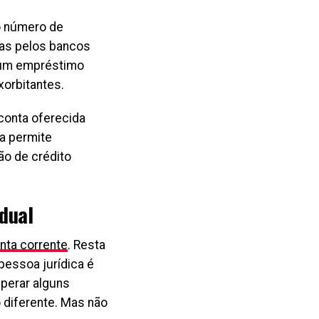
o número de
das pelos bancos
r um empréstimo
xorbitantes.
 conta oferecida
ta permite
ão de crédito
dual
nta corrente
. Resta
pessoa jurídica é
perar alguns
 diferente. Mas não