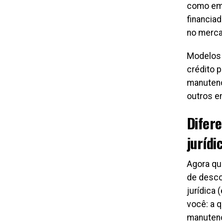
como emp
financiad
no merca
Modelos 
crédito 
manutenç
outros e
Difere
jurídi
Agora qu
de desco
jurídica
você: a 
manutenç