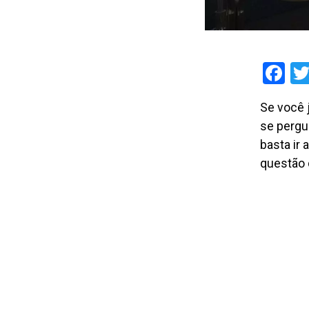
Fa
Se você 
se pergu
basta ir
questão 