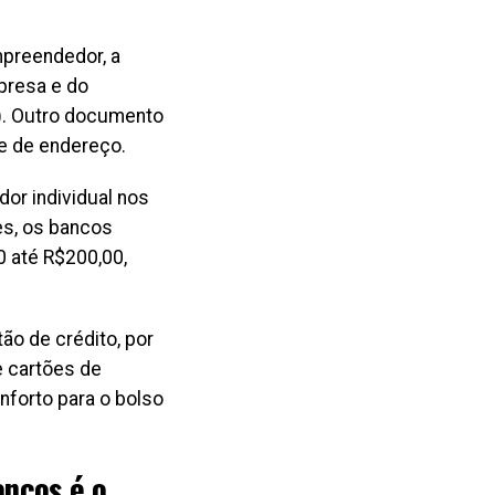
mpreendedor, a
presa e do
). Outro documento
e de endereço.
or individual nos
es, os bancos
 até R$200,00,
o de crédito, por
e cartões de
forto para o bolso
ancos é o