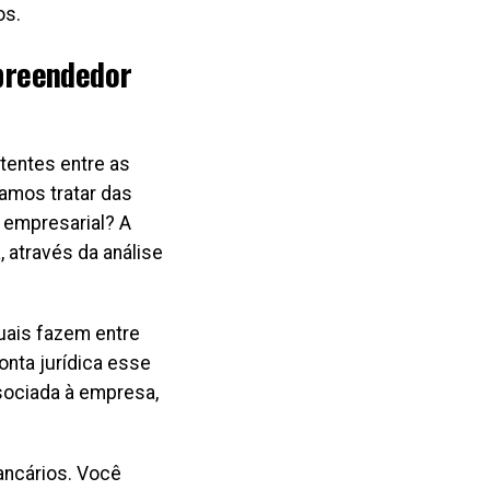
os.
preendedor
tentes entre as
vamos tratar das
a empresarial? A
, através da análise
uais fazem entre
onta jurídica esse
ssociada à empresa,
ancários. Você