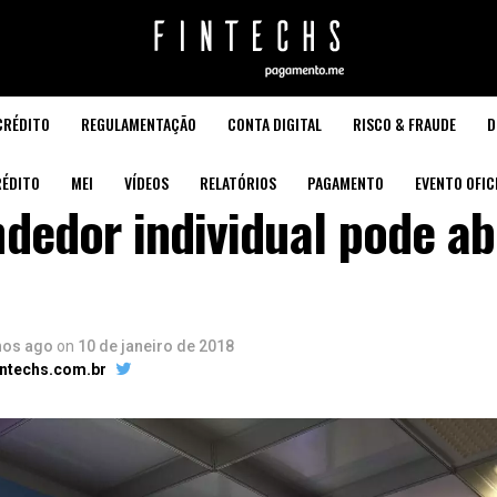
CRÉDITO
REGULAMENTAÇÃO
CONTA DIGITAL
RISCO & FRAUDE
D
ÉDITO
MEI
VÍDEOS
RELATÓRIOS
PAGAMENTO
EVENTO OFIC
edor individual pode ab
nos ago
on
10 de janeiro de 2018
intechs.com.br