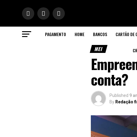
PAGAMENTO
HOME
BANCOS
CARTÃO DE 
ok
MEI
CR
Empreend
conta?
n
pp
Published
9 a
By
Redação f