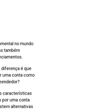
damental no mundo
tas também
anciamentos.
e diferença é que
or uma conta como
reendedor?
 características
as por uma conta
stem alternativas