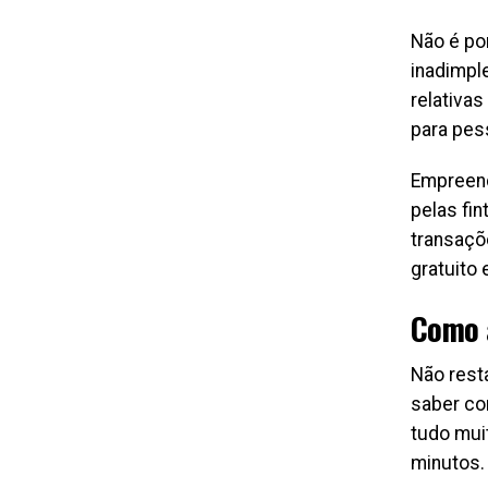
Não é po
inadimpl
relativa
para pes
Empreend
pelas fi
transaçõ
gratuito
Como 
Não rest
saber co
tudo mui
minutos.