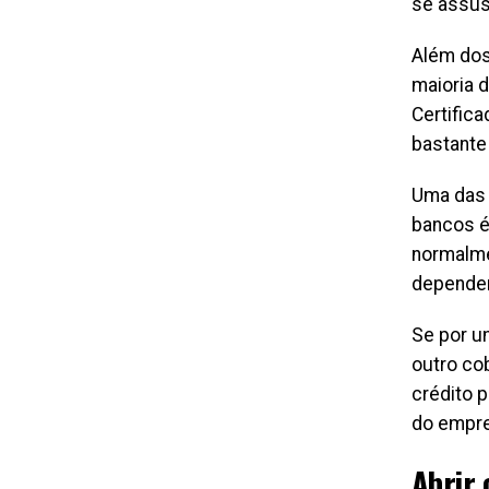
se assus
Além dos
maioria 
Certific
bastante
Uma das 
bancos é
normalme
depende
Se por u
outro co
crédito 
do empr
Abrir 