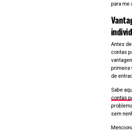
para me 
Vanta
indivi
Antes de
contas p
vantagens
primeira 
de entrad
Sabe aqu
contas p
problema
sem nenh
Menciona