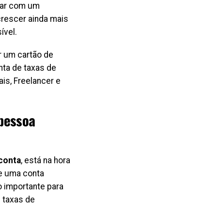
tar com um
crescer ainda mais
ível.
 um cartão de
nta de taxas de
s, Freelancer e
 pessoa
 conta
, está na hora
 e uma conta
o importante para
 taxas de