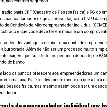
te, não existem segredos.
 tradicionais CPF (Cadastro de Pessoa Física) e RG do e
dos bancos também exige a apresentação do CNPJ da em
ado de Condição de Microempreendedor Individual (CCMEI
 cobrado e que você deve ter em mãos é um comprovant
grandes desvantagens de abrir uma conta de empreended
 a burocracia. Além de não ser um processo muito simpl
nte exigem que seja feito um pequeno depósito, de R$50
ndo do banco.
m lado os bancos oferecem aos empreendedores um cartã
bram uma taxa. Ela é relativamente menor do que a taxa d
para pessoa física, mas mesmo assim pode ser um descon
eendedor.
conta de empreendedor individual nos b