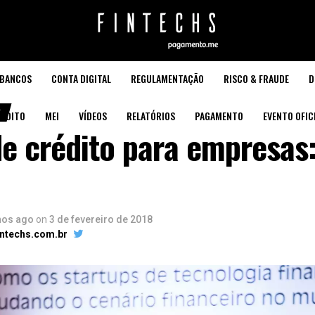
BANCOS
CONTA DIGITAL
REGULAMENTAÇÃO
RISCO & FRAUDE
D
O
ÉDITO
MEI
VÍDEOS
RELATÓRIOS
PAGAMENTO
EVENTO OFIC
de crédito para empresas
nos ago
on
3 de fevereiro de 2018
intechs.com.br