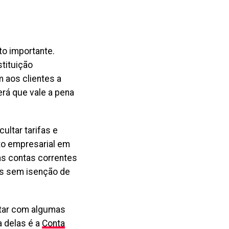
to importante.
tituição
m aos clientes a
erá que vale a pena
ltar tarifas e
to empresarial em
as contas correntes
as sem isenção de
ntar com algumas
a delas é a
Conta