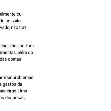
salmente ou
 de um valor
vado, não traz
tância da abertura
ramentas, além do
 das contas
arretar problemas
os gastos da
nanceiras. Uma
 as despesas,