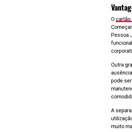
Vantag
O
cartão
Começand
Pessoa J
funciona
corporati
Outra gr
ausência
pode ser
manutenç
comodid
A separa
utilizaç
muito ma