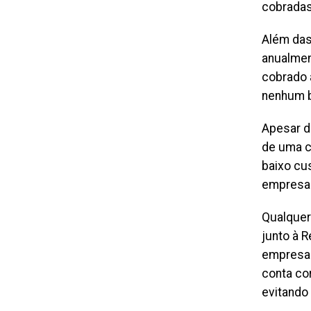
cobradas
Além das
anualment
cobrado a
nenhum be
Apesar d
de uma c
baixo cu
empresar
Qualquer
junto à 
empresa e
conta co
evitando