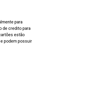
almente para
o de credito para
cartões estão
r e podem possuir