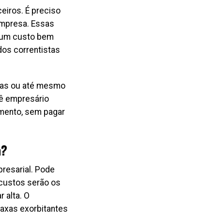
eiros. É preciso
empresa. Essas
r um custo bem
dos correntistas
idas ou até mesmo
cê empresário
mento, sem pagar
a?
presarial. Pode
 custos serão os
 alta. O
taxas exorbitantes