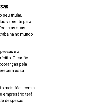
esas
 seu titular.
lusivamente para
 Todas as suas
 trabalha no mundo
mpresas
é a
édito. O cartão
 cobranças pela
oferecem essa
to mais fácil com a
cê empresário terá
o de despesas