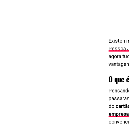
Existem 
Pessoa J
agora tu
vantagen
O que 
Pensando 
passaram
do
cartã
empresar
convenci