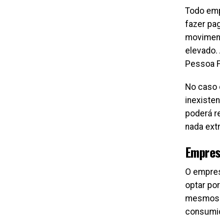
Todo empr
fazer pa
moviment
elevado. 
Pessoa Fí
No caso 
inexisten
poderá r
nada extr
Empres
O empres
optar po
mesmos p
consumid