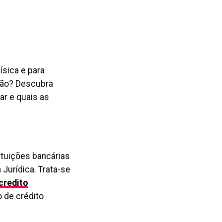
ísica e para
rtão? Descubra
tar e quais as
tituições bancárias
Jurídica. Trata-se
credito
 de crédito