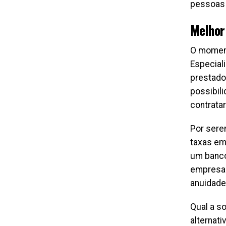
pessoas 
Melhor
O momen
Especial
prestado
possibil
contrata
Por sere
taxas em
um banco
empresar
anuidade
Qual a s
alternat