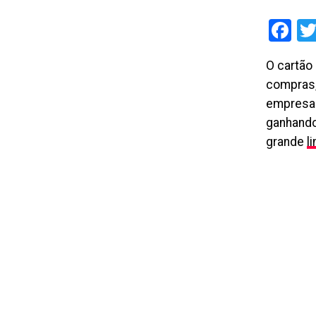
Fa
O cartão
compras,
empresas
ganhando
grande
l