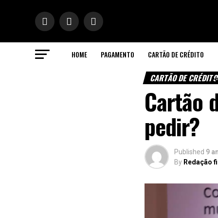
HOME
PAGAMENTO
CARTÃO DE CRÉDITO
ok
CARTÃO DE CRÉDIT
CR
Cartão 
pedir?
n
pp
Published
9 a
By
Redação f